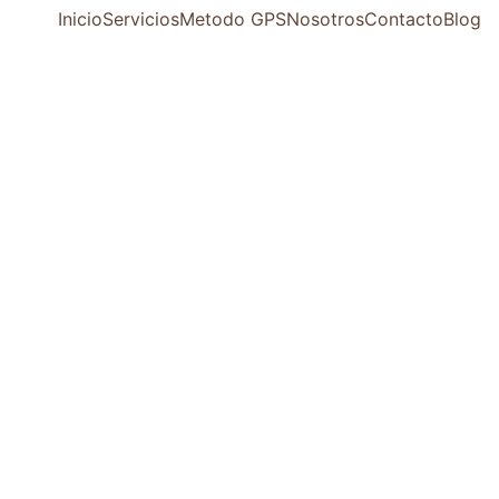
Inicio
Servicios
Metodo GPS
Nosotros
Contacto
Blog
Set of
Plates