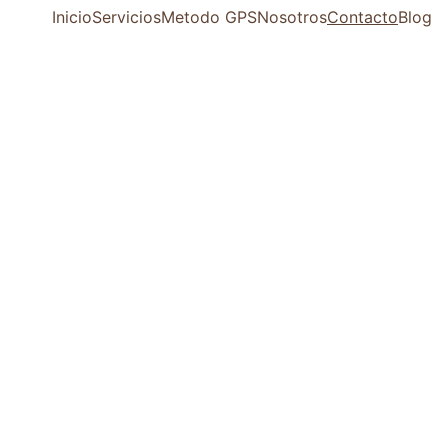
Inicio
Servicios
Metodo GPS
Nosotros
Contacto
Blog
Contac
to 
Nombre completo del
contacto
Direct
Correo electrónico del
o
contacto*