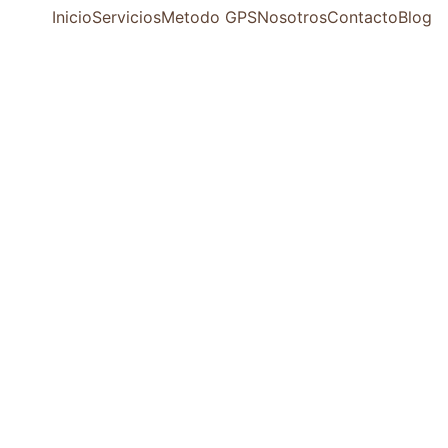
Inicio
Servicios
Metodo GPS
Nosotros
Contacto
Blog
eall 
Gre